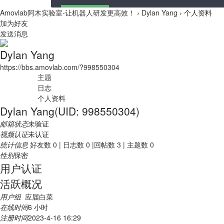
Amovlab阿木实验室-让机器人研发更高效！
›
Dylan Yang
›
个人资料
加为好友
发送消息
Dylan Yang
https://bbs.amovlab.com/?998550304
主题
日志
个人资料
Dylan Yang
(UID: 998550304)
邮箱状态
未验证
视频认证
未认证
统计信息
好友数 0
|
日志数 0
|
回帖数 3
|
主题数 0
性别
保密
用户认证
活跃概况
用户组
应届白菜
在线时间
6 小时
注册时间
2023-4-16 16:29